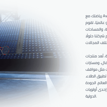
 Avind
نيع مواد كيميائية مصممة خصيصًا
ضة، والمساحات
ركتنا حلولًا
0
ورية لمضامير ألعاب القوى، والمناطق
فال، ومسارات
1
ات مثل مواقف
طبيق الطلاء.
 في أكثر من 90 دولة حول العالم. الجودة
2
Av، ولذلك يتم تنفيذ عمليات الإنتاج لدينا وفقًا للمعايير
الدولية.