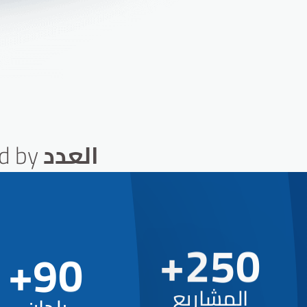
3
0
4
1
5
2
6
العدد
d by
0
3
7
1
4
8
+
2
5
0
+
9
0
المشاريع