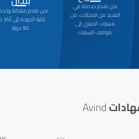
3
6
1
1
بلدان
نحن نقدم خدماتنا في
4
7
2
نحن نقدم منتجاتنا وخدما
2
العديد من المجالات، من
عالية الجودة إلى أكثر 
مسارات المشي إلى
5
8
3
90 دولة.
3
مواقف السيارات.
6
9
4
4
7
5
5
8
6
6
ادات
Avind
9
7
7