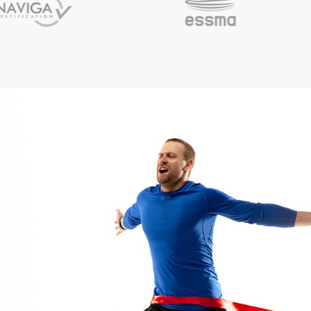
8
8
9
9