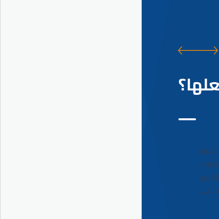
لها؟
تصنيع
تصميم
لاء الأرضيات
نقوم بتطوير منتجات عالية الأداء تعتمد على EPDM و
 يتم إنتاجها
Tartan و SBR مع مرونة ممتازة ومقاومة للحرارة ومتانة
ومقاومة للمواد الكيميائية.