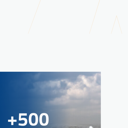
0
1
2
3
4
+
5
0
0