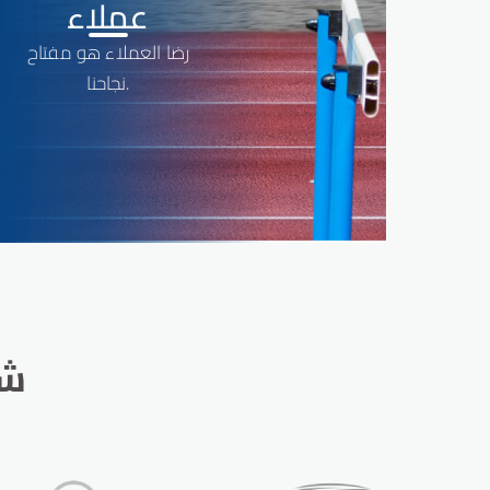
6
1
1
عملاء
رضا العملاء هو مفتاح
7
2
2
نجاحنا.
8
3
3
9
4
4
5
5
6
6
شه
7
7