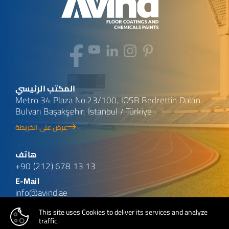
المكتب الرئيسي
Metro 34 Plaza No:23/100, İOSB Bedrettin Dalan
Bulvarı Başakşehir, İstanbul / Türkiye
عرض على الخريطة
هاتف
+90 (212) 678 13 13
E-Mail
info@avind.ae
This site uses Cookies to deliver its services and analyze
traffic.