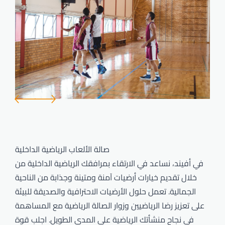
Avind IN - PU نظام الداخلي
مسار الدراجات والمشاة
Avind MW - PU نظام الخارجي
ملاعب الأطفال
Avind CC - ملعب الطين
المناطق الصناعية
Avind PU مادة الربط
جميع مناطق الاستخدام
Avind EPDM
Avind SBR
صالة الألعاب الرياضية الداخلية
في أفيند، نساعد في الارتقاء بمرافقك الرياضية الداخلية من
خلال تقديم خيارات أرضيات آمنة ومتينة وجذابة من الناحية
الجمالية. تعمل حلول الأرضيات الاحترافية والصديقة للبيئة
على تعزيز رضا الرياضيين وزوار الصالة الرياضية مع المساهمة
في نجاح منشأتك الرياضية على المدى الطويل. اجلب قوة